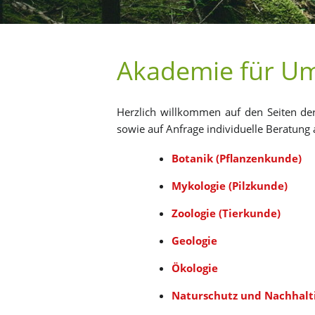
Photo by Milk-Tea on Unsplash
Photo by Ed van duijn on Unsplash
Photo by Phoenix Han on Unsplash
4
5
6
7
Aka­de­mie für Um
Herz­lich will­kom­men auf den Sei­ten der 
sowie auf An­fra­ge in­di­vi­du­el­le Be­ra­tun
Bo­ta­nik (Pflan­zen­kun­de)
My­ko­lo­gie (Pilz­kun­de)
Zoo­lo­gie (Tier­kun­de)
Geo­lo­gie
Öko­lo­gie
Na­tur­schutz und Nach­hal­ti