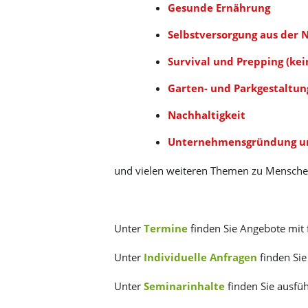
Ge­sun­de Er­näh­rung
Selbst­ver­sor­gung aus der N
Sur­vi­val und Prep­ping (kei
Gar­ten- und Park­ge­stal­tun
Nach­hal­tig­keit
Un­ter­neh­mens­grün­dung un
und vie­len wei­te­ren The­men zu Men­sch
Unter
Termine
finden Sie Angebote mit
Unter
Individuelle
Anfragen
finden Sie
Unter
Seminarinhalte
finden Sie ausfü