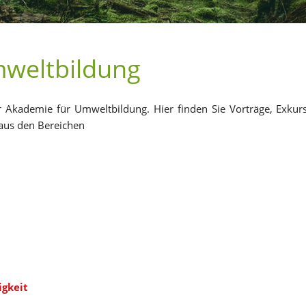
­welt­bil­dung
Aka­de­mie für Um­welt­bil­dung. Hier fin­den Sie Vor­trä­ge, Ex­kur
g aus den Be­rei­chen
g­keit