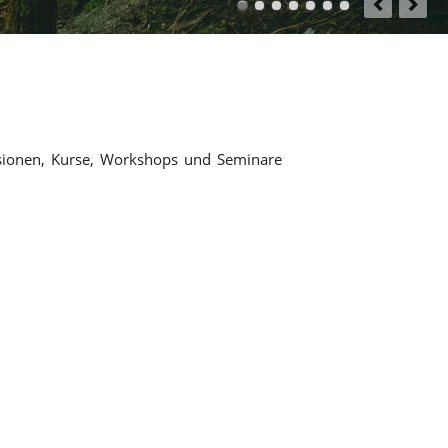
­sio­nen, Kur­se, Work­shops und Se­mi­na­re