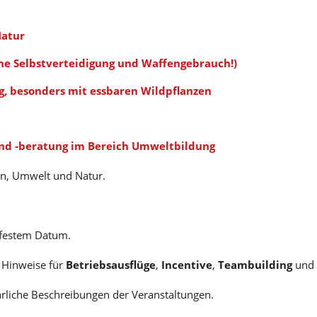
a­tur
­ne Selbst­ver­tei­di­gung und Waf­fen­ge­brauch!)
g, be­son­ders mit ess­ba­ren Wild­pflan­zen
d -be­ra­tung im Be­reich Um­welt­bil­dung
en, Um­welt und Na­tur.
 festem Datum.
 Hinweise für
Betriebsausflüge
,
Incentive
,
Teambuilding
und
hrliche Beschreibungen der Veranstaltungen.